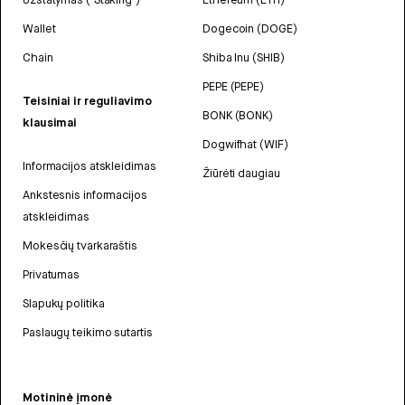
Wallet
Dogecoin (DOGE)
Chain
Shiba Inu (SHIB)
PEPE (PEPE)
Teisiniai ir reguliavimo
BONK (BONK)
klausimai
Dogwifhat (WIF)
Informacijos atskleidimas
Žiūrėti daugiau
Ankstesnis informacijos
atskleidimas
Mokesčių tvarkaraštis
Privatumas
Slapukų politika
Paslaugų teikimo sutartis
Motininė įmonė