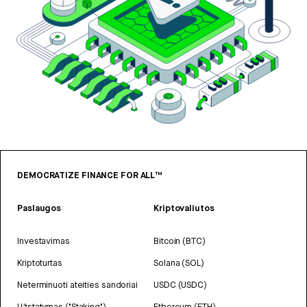
DEMOCRATIZE FINANCE FOR ALL™
Paslaugos
Kriptovaliutos
Investavimas
Bitcoin (BTC)
Kriptoturtas
Solana (SOL)
Neterminuoti ateities sandoriai
USDC (USDC)
Užstatymas ("Staking")
Ethereum (ETH)