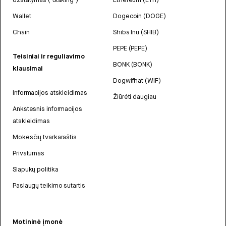
Wallet
Dogecoin (DOGE)
Chain
Shiba Inu (SHIB)
PEPE (PEPE)
Teisiniai ir reguliavimo
BONK (BONK)
klausimai
Dogwifhat (WIF)
Informacijos atskleidimas
Žiūrėti daugiau
Ankstesnis informacijos
atskleidimas
Mokesčių tvarkaraštis
Privatumas
Slapukų politika
Paslaugų teikimo sutartis
Motininė įmonė