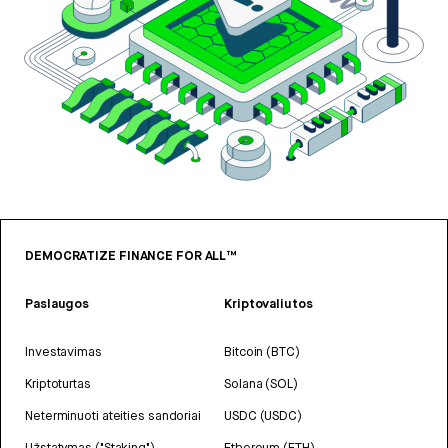
DEMOCRATIZE FINANCE FOR ALL™
Paslaugos
Kriptovaliutos
Investavimas
Bitcoin (BTC)
Kriptoturtas
Solana (SOL)
Neterminuoti ateities sandoriai
USDC (USDC)
Užstatymas ("Staking")
Ethereum (ETH)