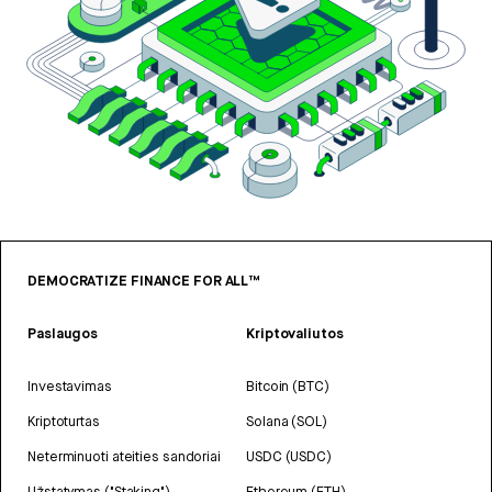
DEMOCRATIZE FINANCE FOR ALL™
Paslaugos
Kriptovaliutos
Investavimas
Bitcoin (BTC)
Kriptoturtas
Solana (SOL)
Neterminuoti ateities sandoriai
USDC (USDC)
Užstatymas ("Staking")
Ethereum (ETH)