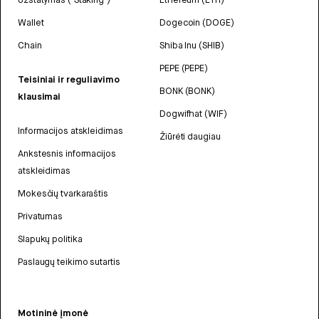
Wallet
Dogecoin (DOGE)
Chain
Shiba Inu (SHIB)
PEPE (PEPE)
Teisiniai ir reguliavimo
BONK (BONK)
klausimai
Dogwifhat (WIF)
Informacijos atskleidimas
Žiūrėti daugiau
Ankstesnis informacijos
atskleidimas
Mokesčių tvarkaraštis
Privatumas
Slapukų politika
Paslaugų teikimo sutartis
Motininė įmonė