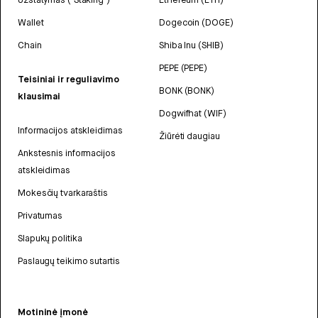
Wallet
Dogecoin (DOGE)
Chain
Shiba Inu (SHIB)
PEPE (PEPE)
Teisiniai ir reguliavimo
BONK (BONK)
klausimai
Dogwifhat (WIF)
Informacijos atskleidimas
Žiūrėti daugiau
Ankstesnis informacijos
atskleidimas
Mokesčių tvarkaraštis
Privatumas
Slapukų politika
Paslaugų teikimo sutartis
Motininė įmonė