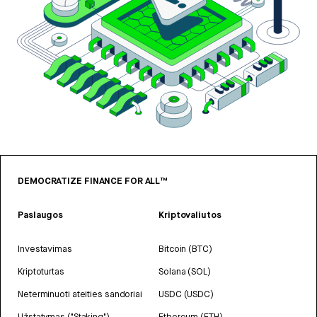
DEMOCRATIZE FINANCE FOR ALL™
Paslaugos
Kriptovaliutos
Investavimas
Bitcoin (BTC)
Kriptoturtas
Solana (SOL)
Neterminuoti ateities sandoriai
USDC (USDC)
Užstatymas ("Staking")
Ethereum (ETH)