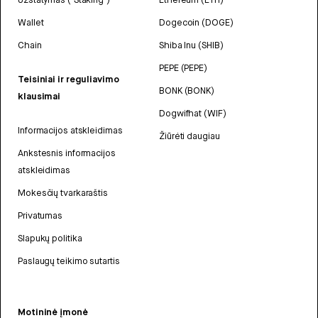
Wallet
Dogecoin (DOGE)
Chain
Shiba Inu (SHIB)
PEPE (PEPE)
Teisiniai ir reguliavimo
BONK (BONK)
klausimai
Dogwifhat (WIF)
Informacijos atskleidimas
Žiūrėti daugiau
Ankstesnis informacijos
atskleidimas
Mokesčių tvarkaraštis
Privatumas
Slapukų politika
Paslaugų teikimo sutartis
Motininė įmonė