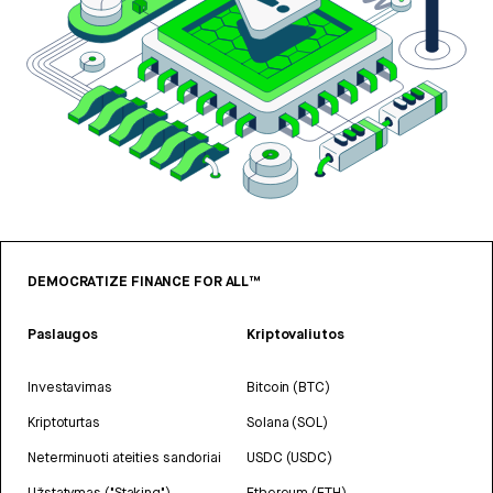
DEMOCRATIZE FINANCE FOR ALL™
Paslaugos
Kriptovaliutos
Investavimas
Bitcoin (BTC)
Kriptoturtas
Solana (SOL)
Neterminuoti ateities sandoriai
USDC (USDC)
Užstatymas ("Staking")
Ethereum (ETH)