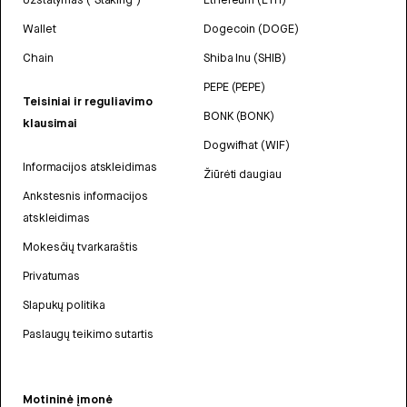
Wallet
Dogecoin (DOGE)
Chain
Shiba Inu (SHIB)
PEPE (PEPE)
Teisiniai ir reguliavimo
BONK (BONK)
klausimai
Dogwifhat (WIF)
Informacijos atskleidimas
Žiūrėti daugiau
Ankstesnis informacijos
atskleidimas
Mokesčių tvarkaraštis
Privatumas
Slapukų politika
Paslaugų teikimo sutartis
Motininė įmonė