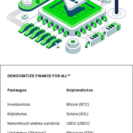
DEMOCRATIZE FINANCE FOR ALL™
Paslaugos
Kriptovaliutos
Investavimas
Bitcoin (BTC)
Kriptoturtas
Solana (SOL)
Neterminuoti ateities sandoriai
USDC (USDC)
Užstatymas ("Staking")
Ethereum (ETH)