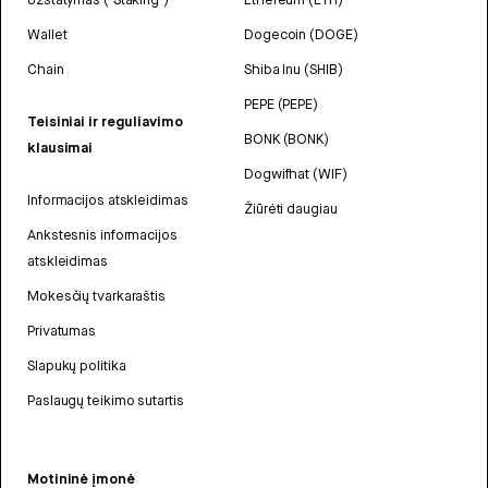
Wallet
Dogecoin (DOGE)
Chain
Shiba Inu (SHIB)
PEPE (PEPE)
Teisiniai ir reguliavimo
BONK (BONK)
klausimai
Dogwifhat (WIF)
Informacijos atskleidimas
Žiūrėti daugiau
Ankstesnis informacijos
atskleidimas
Mokesčių tvarkaraštis
Privatumas
Slapukų politika
Paslaugų teikimo sutartis
Motininė įmonė