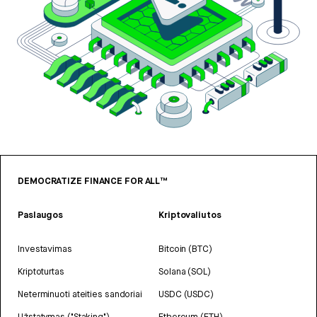
DEMOCRATIZE FINANCE FOR ALL™
Paslaugos
Kriptovaliutos
Investavimas
Bitcoin (BTC)
Kriptoturtas
Solana (SOL)
Neterminuoti ateities sandoriai
USDC (USDC)
Užstatymas ("Staking")
Ethereum (ETH)