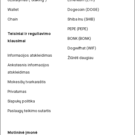
Wallet
Dogecoin (DOGE)
Chain
Shiba Inu (SHIB)
PEPE (PEPE)
Teisiniai ir reguliavimo
BONK (BONK)
klausimai
Dogwifhat (WIF)
Informacijos atskleidimas
Žiūrėti daugiau
Ankstesnis informacijos
atskleidimas
Mokesčių tvarkaraštis
Privatumas
Slapukų politika
Paslaugų teikimo sutartis
Motininė įmonė