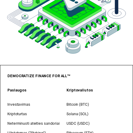
DEMOCRATIZE FINANCE FOR ALL™
Paslaugos
Kriptovaliutos
Investavimas
Bitcoin (BTC)
Kriptoturtas
Solana (SOL)
Neterminuoti ateities sandoriai
USDC (USDC)
Užstatymas ("Staking")
Ethereum (ETH)