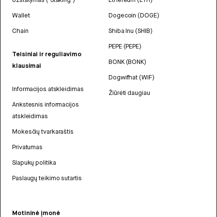
Wallet
Dogecoin (DOGE)
Chain
Shiba Inu (SHIB)
PEPE (PEPE)
Teisiniai ir reguliavimo
BONK (BONK)
klausimai
Dogwifhat (WIF)
Informacijos atskleidimas
Žiūrėti daugiau
Ankstesnis informacijos
atskleidimas
Mokesčių tvarkaraštis
Privatumas
Slapukų politika
Paslaugų teikimo sutartis
Motininė įmonė