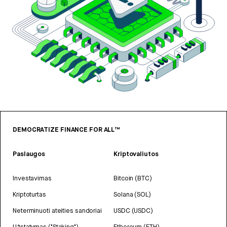
DEMOCRATIZE FINANCE FOR ALL™
Paslaugos
Kriptovaliutos
Investavimas
Bitcoin (BTC)
Kriptoturtas
Solana (SOL)
Neterminuoti ateities sandoriai
USDC (USDC)
Užstatymas ("Staking")
Ethereum (ETH)