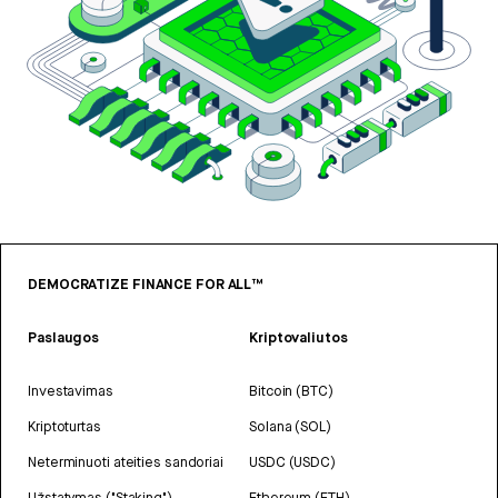
DEMOCRATIZE FINANCE FOR ALL™
Paslaugos
Kriptovaliutos
Investavimas
Bitcoin (BTC)
Kriptoturtas
Solana (SOL)
Neterminuoti ateities sandoriai
USDC (USDC)
Užstatymas ("Staking")
Ethereum (ETH)