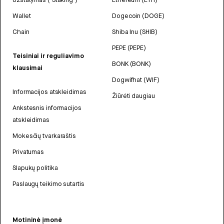
Wallet
Dogecoin (DOGE)
Chain
Shiba Inu (SHIB)
PEPE (PEPE)
Teisiniai ir reguliavimo
BONK (BONK)
klausimai
Dogwifhat (WIF)
Informacijos atskleidimas
Žiūrėti daugiau
Ankstesnis informacijos
atskleidimas
Mokesčių tvarkaraštis
Privatumas
Slapukų politika
Paslaugų teikimo sutartis
Motininė įmonė