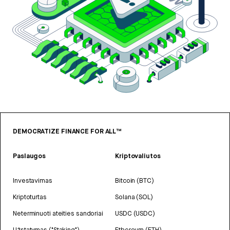
DEMOCRATIZE FINANCE FOR ALL™
Paslaugos
Kriptovaliutos
Investavimas
Bitcoin (BTC)
Kriptoturtas
Solana (SOL)
Neterminuoti ateities sandoriai
USDC (USDC)
Užstatymas ("Staking")
Ethereum (ETH)