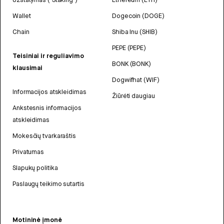
Wallet
Dogecoin (DOGE)
Chain
Shiba Inu (SHIB)
PEPE (PEPE)
Teisiniai ir reguliavimo
BONK (BONK)
klausimai
Dogwifhat (WIF)
Informacijos atskleidimas
Žiūrėti daugiau
Ankstesnis informacijos
atskleidimas
Mokesčių tvarkaraštis
Privatumas
Slapukų politika
Paslaugų teikimo sutartis
Motininė įmonė