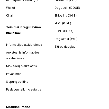
Wallet
Dogecoin (DOGE)
Chain
Shiba Inu (SHIB)
PEPE (PEPE)
Teisiniai ir reguliavimo
BONK (BONK)
klausimai
Dogwifhat (WIF)
Informacijos atskleidimas
Žiūrėti daugiau
Ankstesnis informacijos
atskleidimas
Mokesčių tvarkaraštis
Privatumas
Slapukų politika
Paslaugų teikimo sutartis
Motininė įmonė