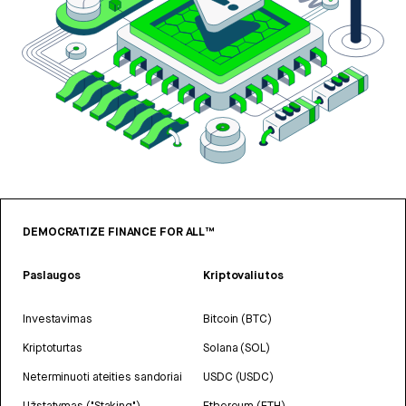
DEMOCRATIZE FINANCE FOR ALL™
Paslaugos
Kriptovaliutos
Investavimas
Bitcoin (BTC)
Kriptoturtas
Solana (SOL)
Neterminuoti ateities sandoriai
USDC (USDC)
Užstatymas ("Staking")
Ethereum (ETH)