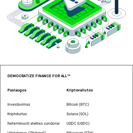
DEMOCRATIZE FINANCE FOR ALL™
Paslaugos
Kriptovaliutos
Investavimas
Bitcoin (BTC)
Kriptoturtas
Solana (SOL)
Neterminuoti ateities sandoriai
USDC (USDC)
Užstatymas ("Staking")
Ethereum (ETH)