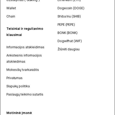
Wallet
Dogecoin (DOGE)
Chain
Shiba Inu (SHIB)
PEPE (PEPE)
Teisiniai ir reguliavimo
BONK (BONK)
klausimai
Dogwifhat (WIF)
Informacijos atskleidimas
Žiūrėti daugiau
Ankstesnis informacijos
atskleidimas
Mokesčių tvarkaraštis
Privatumas
Slapukų politika
Paslaugų teikimo sutartis
Motininė įmonė