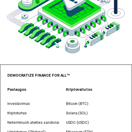
DEMOCRATIZE FINANCE FOR ALL™
Paslaugos
Kriptovaliutos
Investavimas
Bitcoin (BTC)
Kriptoturtas
Solana (SOL)
Neterminuoti ateities sandoriai
USDC (USDC)
Užstatymas ("Staking")
Ethereum (ETH)