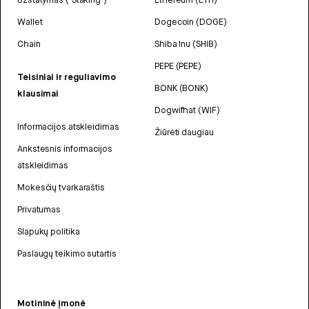
Wallet
Dogecoin (DOGE)
Chain
Shiba Inu (SHIB)
PEPE (PEPE)
Teisiniai ir reguliavimo
BONK (BONK)
klausimai
Dogwifhat (WIF)
Informacijos atskleidimas
Žiūrėti daugiau
Ankstesnis informacijos
atskleidimas
Mokesčių tvarkaraštis
Privatumas
Slapukų politika
Paslaugų teikimo sutartis
Motininė įmonė