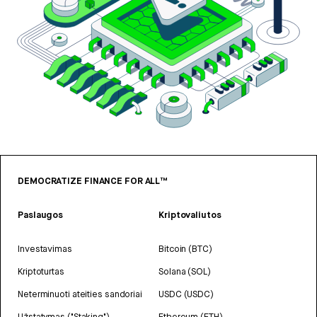
DEMOCRATIZE FINANCE FOR ALL™
Paslaugos
Kriptovaliutos
Investavimas
Bitcoin (BTC)
Kriptoturtas
Solana (SOL)
Neterminuoti ateities sandoriai
USDC (USDC)
Užstatymas ("Staking")
Ethereum (ETH)