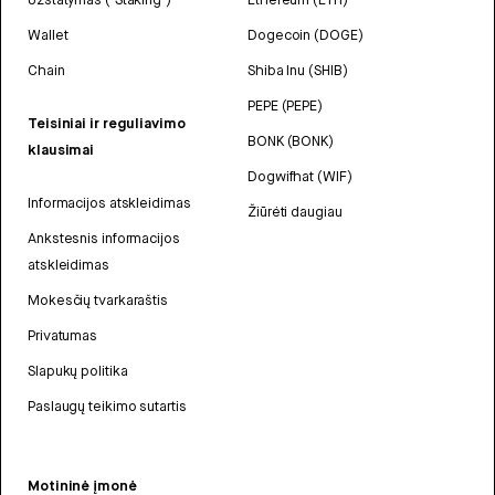
Wallet
Dogecoin (DOGE)
Chain
Shiba Inu (SHIB)
PEPE (PEPE)
Teisiniai ir reguliavimo
BONK (BONK)
klausimai
Dogwifhat (WIF)
Informacijos atskleidimas
Žiūrėti daugiau
Ankstesnis informacijos
atskleidimas
Mokesčių tvarkaraštis
Privatumas
Slapukų politika
Paslaugų teikimo sutartis
Motininė įmonė