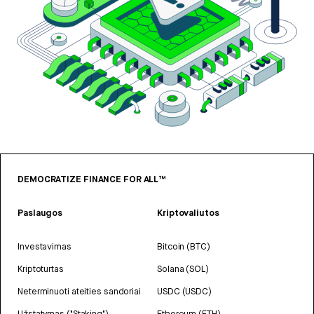
DEMOCRATIZE FINANCE FOR ALL™
Paslaugos
Kriptovaliutos
Investavimas
Bitcoin (BTC)
Kriptoturtas
Solana (SOL)
Neterminuoti ateities sandoriai
USDC (USDC)
Užstatymas ("Staking")
Ethereum (ETH)