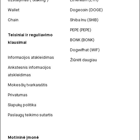
Wallet
Dogecoin (DOGE)
Chain
Shiba Inu (SHIB)
PEPE (PEPE)
Teisiniai ir reguliavimo
BONK (BONK)
klausimai
Dogwifhat (WIF)
Informacijos atskleidimas
Žiūrėti daugiau
Ankstesnis informacijos
atskleidimas
Mokesčių tvarkaraštis
Privatumas
Slapukų politika
Paslaugų teikimo sutartis
Motininė įmonė