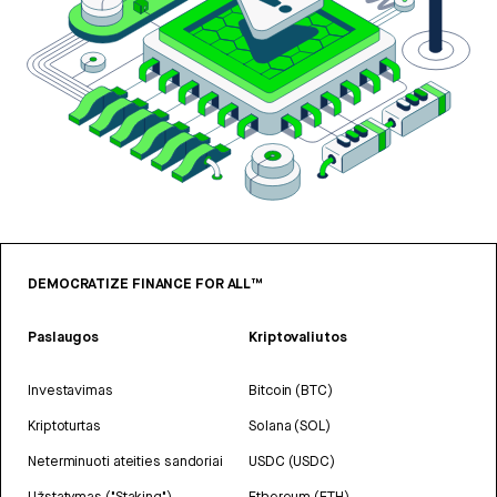
DEMOCRATIZE FINANCE FOR ALL™
Paslaugos
Kriptovaliutos
Investavimas
Bitcoin (BTC)
Kriptoturtas
Solana (SOL)
Neterminuoti ateities sandoriai
USDC (USDC)
Užstatymas ("Staking")
Ethereum (ETH)