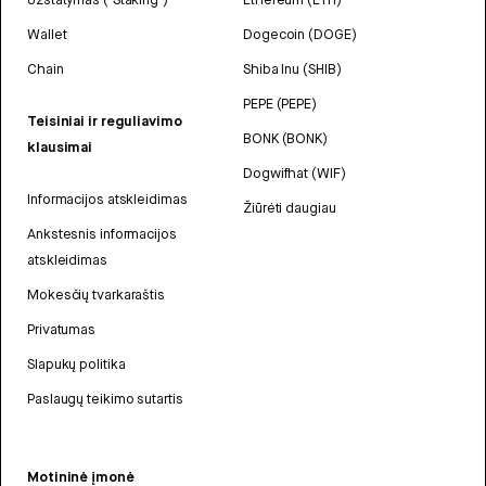
Wallet
Dogecoin (DOGE)
Chain
Shiba Inu (SHIB)
PEPE (PEPE)
Teisiniai ir reguliavimo
BONK (BONK)
klausimai
Dogwifhat (WIF)
Informacijos atskleidimas
Žiūrėti daugiau
Ankstesnis informacijos
atskleidimas
Mokesčių tvarkaraštis
Privatumas
Slapukų politika
Paslaugų teikimo sutartis
Motininė įmonė