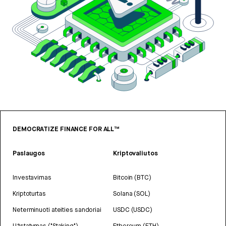
DEMOCRATIZE FINANCE FOR ALL™
Paslaugos
Kriptovaliutos
Investavimas
Bitcoin (BTC)
Kriptoturtas
Solana (SOL)
Neterminuoti ateities sandoriai
USDC (USDC)
Užstatymas ("Staking")
Ethereum (ETH)