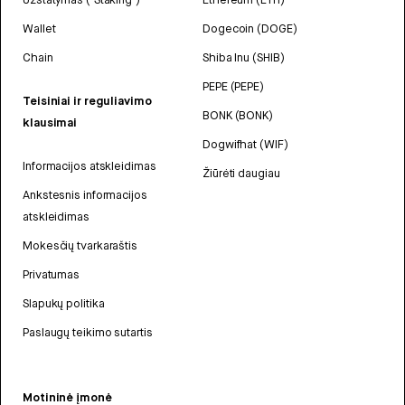
Wallet
Dogecoin (DOGE)
Chain
Shiba Inu (SHIB)
PEPE (PEPE)
Teisiniai ir reguliavimo
BONK (BONK)
klausimai
Dogwifhat (WIF)
Informacijos atskleidimas
Žiūrėti daugiau
Ankstesnis informacijos
atskleidimas
Mokesčių tvarkaraštis
Privatumas
Slapukų politika
Paslaugų teikimo sutartis
Motininė įmonė