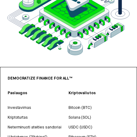
DEMOCRATIZE FINANCE FOR ALL™
Paslaugos
Kriptovaliutos
Investavimas
Bitcoin (BTC)
Kriptoturtas
Solana (SOL)
Neterminuoti ateities sandoriai
USDC (USDC)
Užstatymas ("Staking")
Ethereum (ETH)