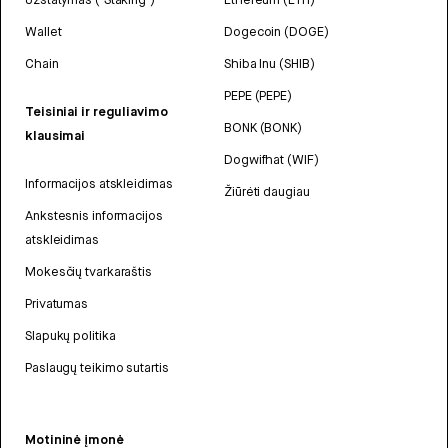
Wallet
Dogecoin (DOGE)
Chain
Shiba Inu (SHIB)
PEPE (PEPE)
Teisiniai ir reguliavimo
BONK (BONK)
klausimai
Dogwifhat (WIF)
Informacijos atskleidimas
Žiūrėti daugiau
Ankstesnis informacijos
atskleidimas
Mokesčių tvarkaraštis
Privatumas
Slapukų politika
Paslaugų teikimo sutartis
Motininė įmonė