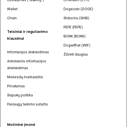
Wallet
Dogecoin (DOGE)
Chain
Shiba Inu (SHIB)
PEPE (PEPE)
Teisiniai ir reguliavimo
BONK (BONK)
klausimai
Dogwifhat (WIF)
Informacijos atskleidimas
Žiūrėti daugiau
Ankstesnis informacijos
atskleidimas
Mokesčių tvarkaraštis
Privatumas
Slapukų politika
Paslaugų teikimo sutartis
Motininė įmonė