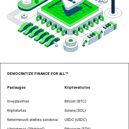
DEMOCRATIZE FINANCE FOR ALL™
Paslaugos
Kriptovaliutos
Investavimas
Bitcoin (BTC)
Kriptoturtas
Solana (SOL)
Neterminuoti ateities sandoriai
USDC (USDC)
Užstatymas ("Staking")
Ethereum (ETH)