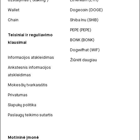
Wallet
Dogecoin (DOGE)
Chain
Shiba Inu (SHIB)
PEPE (PEPE)
Teisiniai ir reguliavimo
BONK (BONK)
klausimai
Dogwifhat (WIF)
Informacijos atskleidimas
Žiūrėti daugiau
Ankstesnis informacijos
atskleidimas
Mokesčių tvarkaraštis
Privatumas
Slapukų politika
Paslaugų teikimo sutartis
Motininė įmonė