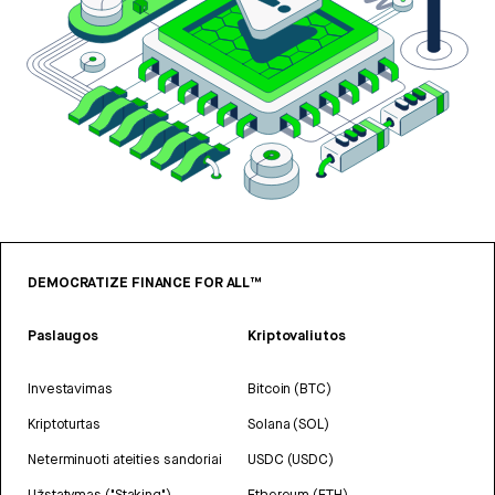
DEMOCRATIZE FINANCE FOR ALL™
Paslaugos
Kriptovaliutos
Investavimas
Bitcoin (BTC)
Kriptoturtas
Solana (SOL)
Neterminuoti ateities sandoriai
USDC (USDC)
Užstatymas ("Staking")
Ethereum (ETH)