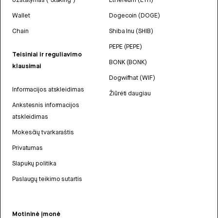
Wallet
Dogecoin (DOGE)
Chain
Shiba Inu (SHIB)
PEPE (PEPE)
Teisiniai ir reguliavimo
BONK (BONK)
klausimai
Dogwifhat (WIF)
Informacijos atskleidimas
Žiūrėti daugiau
Ankstesnis informacijos
atskleidimas
Mokesčių tvarkaraštis
Privatumas
Slapukų politika
Paslaugų teikimo sutartis
Motininė įmonė