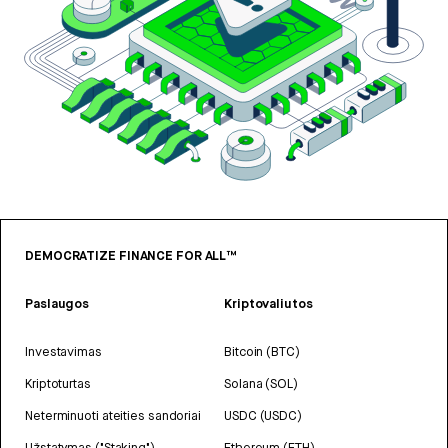
DEMOCRATIZE FINANCE FOR ALL™
Paslaugos
Kriptovaliutos
Investavimas
Bitcoin (BTC)
Kriptoturtas
Solana (SOL)
Neterminuoti ateities sandoriai
USDC (USDC)
Užstatymas ("Staking")
Ethereum (ETH)