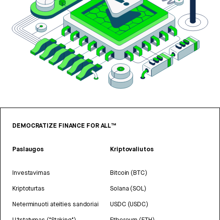
DEMOCRATIZE FINANCE FOR ALL™
Paslaugos
Kriptovaliutos
Investavimas
Bitcoin (BTC)
Kriptoturtas
Solana (SOL)
Neterminuoti ateities sandoriai
USDC (USDC)
Užstatymas ("Staking")
Ethereum (ETH)