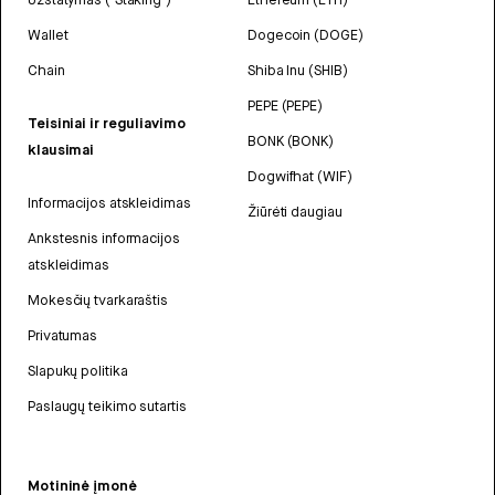
Wallet
Dogecoin (DOGE)
Chain
Shiba Inu (SHIB)
PEPE (PEPE)
Teisiniai ir reguliavimo
BONK (BONK)
klausimai
Dogwifhat (WIF)
Informacijos atskleidimas
Žiūrėti daugiau
Ankstesnis informacijos
atskleidimas
Mokesčių tvarkaraštis
Privatumas
Slapukų politika
Paslaugų teikimo sutartis
Motininė įmonė