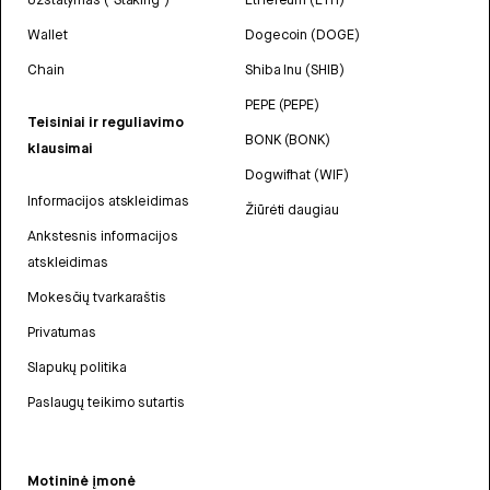
Wallet
Dogecoin (DOGE)
Chain
Shiba Inu (SHIB)
PEPE (PEPE)
Teisiniai ir reguliavimo
BONK (BONK)
klausimai
Dogwifhat (WIF)
Informacijos atskleidimas
Žiūrėti daugiau
Ankstesnis informacijos
atskleidimas
Mokesčių tvarkaraštis
Privatumas
Slapukų politika
Paslaugų teikimo sutartis
Motininė įmonė