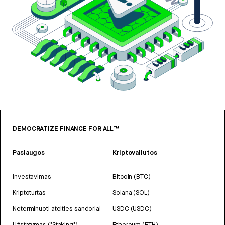
DEMOCRATIZE FINANCE FOR ALL™
Paslaugos
Kriptovaliutos
Investavimas
Bitcoin (BTC)
Kriptoturtas
Solana (SOL)
Neterminuoti ateities sandoriai
USDC (USDC)
Užstatymas ("Staking")
Ethereum (ETH)