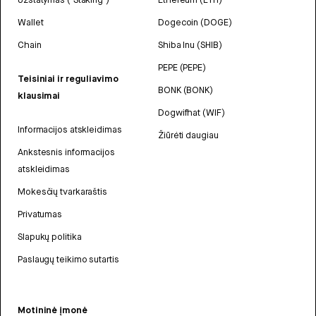
Wallet
Dogecoin (DOGE)
Chain
Shiba Inu (SHIB)
PEPE (PEPE)
Teisiniai ir reguliavimo
BONK (BONK)
klausimai
Dogwifhat (WIF)
Informacijos atskleidimas
Žiūrėti daugiau
Ankstesnis informacijos
atskleidimas
Mokesčių tvarkaraštis
Privatumas
Slapukų politika
Paslaugų teikimo sutartis
Motininė įmonė