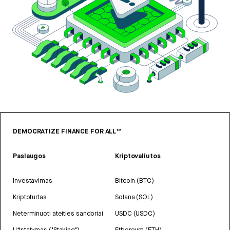
DEMOCRATIZE FINANCE FOR ALL™
Paslaugos
Kriptovaliutos
Investavimas
Bitcoin (BTC)
Kriptoturtas
Solana (SOL)
Neterminuoti ateities sandoriai
USDC (USDC)
Užstatymas ("Staking")
Ethereum (ETH)