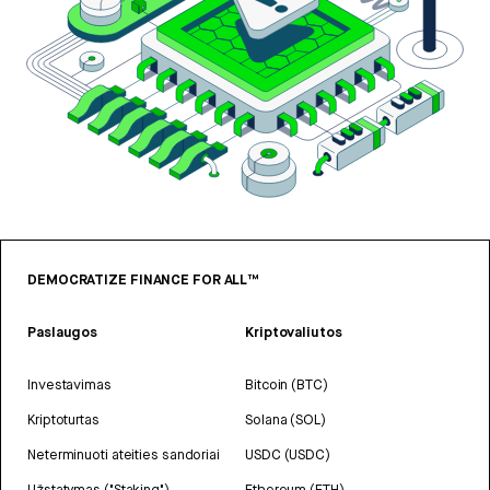
DEMOCRATIZE FINANCE FOR ALL™
Paslaugos
Kriptovaliutos
Investavimas
Bitcoin (BTC)
Kriptoturtas
Solana (SOL)
Neterminuoti ateities sandoriai
USDC (USDC)
Užstatymas ("Staking")
Ethereum (ETH)