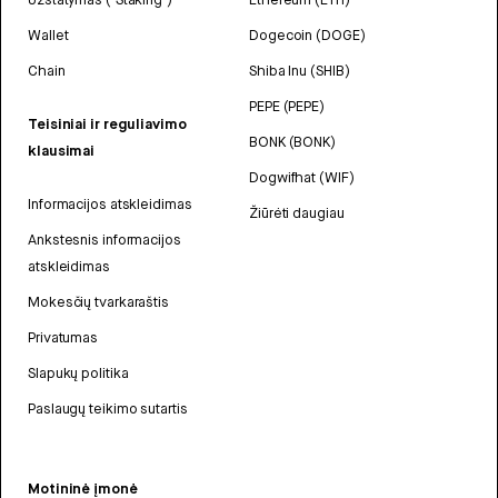
Wallet
Dogecoin (DOGE)
Chain
Shiba Inu (SHIB)
PEPE (PEPE)
Teisiniai ir reguliavimo
BONK (BONK)
klausimai
Dogwifhat (WIF)
Informacijos atskleidimas
Žiūrėti daugiau
Ankstesnis informacijos
atskleidimas
Mokesčių tvarkaraštis
Privatumas
Slapukų politika
Paslaugų teikimo sutartis
Motininė įmonė