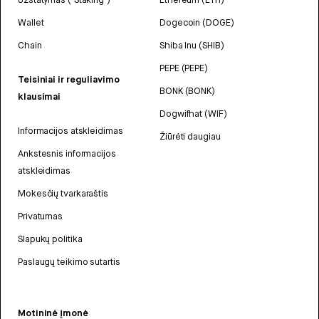
Wallet
Dogecoin (DOGE)
Chain
Shiba Inu (SHIB)
PEPE (PEPE)
Teisiniai ir reguliavimo
BONK (BONK)
klausimai
Dogwifhat (WIF)
Informacijos atskleidimas
Žiūrėti daugiau
Ankstesnis informacijos
atskleidimas
Mokesčių tvarkaraštis
Privatumas
Slapukų politika
Paslaugų teikimo sutartis
Motininė įmonė