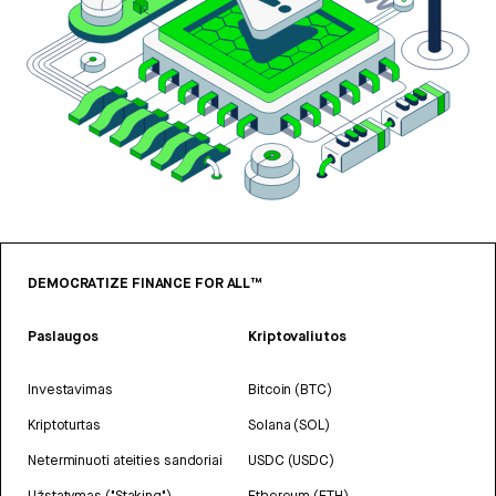
DEMOCRATIZE FINANCE FOR ALL™
Paslaugos
Kriptovaliutos
Investavimas
Bitcoin (BTC)
Kriptoturtas
Solana (SOL)
Neterminuoti ateities sandoriai
USDC (USDC)
Užstatymas ("Staking")
Ethereum (ETH)