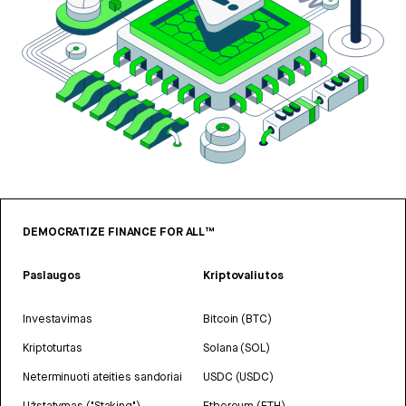
DEMOCRATIZE FINANCE FOR ALL™
Paslaugos
Kriptovaliutos
Investavimas
Bitcoin (BTC)
Kriptoturtas
Solana (SOL)
Neterminuoti ateities sandoriai
USDC (USDC)
Užstatymas ("Staking")
Ethereum (ETH)