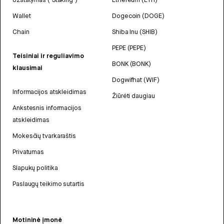
Wallet
Dogecoin (DOGE)
Chain
Shiba Inu (SHIB)
PEPE (PEPE)
Teisiniai ir reguliavimo
BONK (BONK)
klausimai
Dogwifhat (WIF)
Informacijos atskleidimas
Žiūrėti daugiau
Ankstesnis informacijos
atskleidimas
Mokesčių tvarkaraštis
Privatumas
Slapukų politika
Paslaugų teikimo sutartis
Motininė įmonė