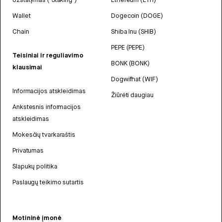
Wallet
Dogecoin (DOGE)
Chain
Shiba Inu (SHIB)
PEPE (PEPE)
Teisiniai ir reguliavimo
BONK (BONK)
klausimai
Dogwifhat (WIF)
Informacijos atskleidimas
Žiūrėti daugiau
Ankstesnis informacijos
atskleidimas
Mokesčių tvarkaraštis
Privatumas
Slapukų politika
Paslaugų teikimo sutartis
Motininė įmonė