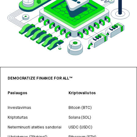
DEMOCRATIZE FINANCE FOR ALL™
Paslaugos
Kriptovaliutos
Investavimas
Bitcoin (BTC)
Kriptoturtas
Solana (SOL)
Neterminuoti ateities sandoriai
USDC (USDC)
Užstatymas ("Staking")
Ethereum (ETH)