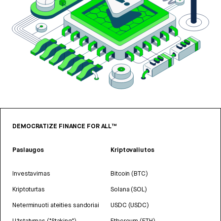
DEMOCRATIZE FINANCE FOR ALL™
Paslaugos
Kriptovaliutos
Investavimas
Bitcoin (BTC)
Kriptoturtas
Solana (SOL)
Neterminuoti ateities sandoriai
USDC (USDC)
Užstatymas ("Staking")
Ethereum (ETH)