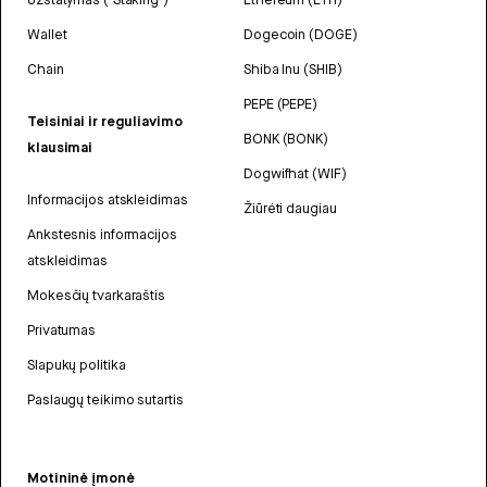
Wallet
Dogecoin (DOGE)
Chain
Shiba Inu (SHIB)
PEPE (PEPE)
Teisiniai ir reguliavimo
BONK (BONK)
klausimai
Dogwifhat (WIF)
Informacijos atskleidimas
Žiūrėti daugiau
Ankstesnis informacijos
atskleidimas
Mokesčių tvarkaraštis
Privatumas
Slapukų politika
Paslaugų teikimo sutartis
Motininė įmonė