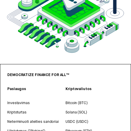
DEMOCRATIZE FINANCE FOR ALL™
Paslaugos
Kriptovaliutos
Investavimas
Bitcoin (BTC)
Kriptoturtas
Solana (SOL)
Neterminuoti ateities sandoriai
USDC (USDC)
Užstatymas ("Staking")
Ethereum (ETH)