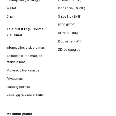
Wallet
Dogecoin (DOGE)
Chain
Shiba Inu (SHIB)
PEPE (PEPE)
Teisiniai ir reguliavimo
BONK (BONK)
klausimai
Dogwifhat (WIF)
Informacijos atskleidimas
Žiūrėti daugiau
Ankstesnis informacijos
atskleidimas
Mokesčių tvarkaraštis
Privatumas
Slapukų politika
Paslaugų teikimo sutartis
Motininė įmonė