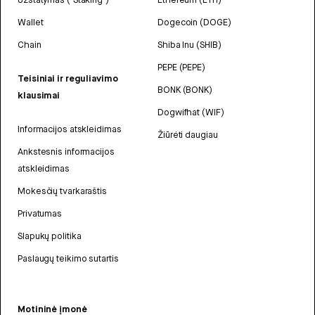
Wallet
Dogecoin (DOGE)
Chain
Shiba Inu (SHIB)
PEPE (PEPE)
Teisiniai ir reguliavimo
BONK (BONK)
klausimai
Dogwifhat (WIF)
Informacijos atskleidimas
Žiūrėti daugiau
Ankstesnis informacijos
atskleidimas
Mokesčių tvarkaraštis
Privatumas
Slapukų politika
Paslaugų teikimo sutartis
Motininė įmonė