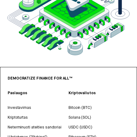
DEMOCRATIZE FINANCE FOR ALL™
Paslaugos
Kriptovaliutos
Investavimas
Bitcoin (BTC)
Kriptoturtas
Solana (SOL)
Neterminuoti ateities sandoriai
USDC (USDC)
Užstatymas ("Staking")
Ethereum (ETH)