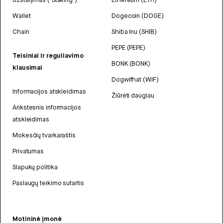
Wallet
Dogecoin (DOGE)
Chain
Shiba Inu (SHIB)
PEPE (PEPE)
Teisiniai ir reguliavimo
BONK (BONK)
klausimai
Dogwifhat (WIF)
Informacijos atskleidimas
Žiūrėti daugiau
Ankstesnis informacijos
atskleidimas
Mokesčių tvarkaraštis
Privatumas
Slapukų politika
Paslaugų teikimo sutartis
Motininė įmonė