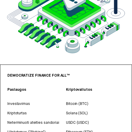
DEMOCRATIZE FINANCE FOR ALL™
Paslaugos
Kriptovaliutos
Investavimas
Bitcoin (BTC)
Kriptoturtas
Solana (SOL)
Neterminuoti ateities sandoriai
USDC (USDC)
Užstatymas ("Staking")
Ethereum (ETH)