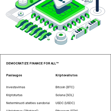
DEMOCRATIZE FINANCE FOR ALL™
Paslaugos
Kriptovaliutos
Investavimas
Bitcoin (BTC)
Kriptoturtas
Solana (SOL)
Neterminuoti ateities sandoriai
USDC (USDC)
Užstatymas ("Staking")
Ethereum (ETH)