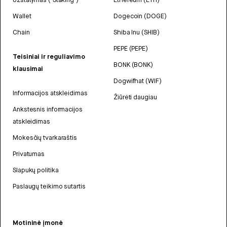
Wallet
Dogecoin (DOGE)
Chain
Shiba Inu (SHIB)
PEPE (PEPE)
Teisiniai ir reguliavimo
BONK (BONK)
klausimai
Dogwifhat (WIF)
Informacijos atskleidimas
Žiūrėti daugiau
Ankstesnis informacijos
atskleidimas
Mokesčių tvarkaraštis
Privatumas
Slapukų politika
Paslaugų teikimo sutartis
Motininė įmonė