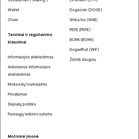
Wallet
Dogecoin (DOGE)
Chain
Shiba Inu (SHIB)
PEPE (PEPE)
Teisiniai ir reguliavimo
BONK (BONK)
klausimai
Dogwifhat (WIF)
Informacijos atskleidimas
Žiūrėti daugiau
Ankstesnis informacijos
atskleidimas
Mokesčių tvarkaraštis
Privatumas
Slapukų politika
Paslaugų teikimo sutartis
Motininė įmonė