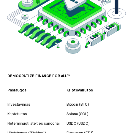
DEMOCRATIZE FINANCE FOR ALL™
Paslaugos
Kriptovaliutos
Investavimas
Bitcoin (BTC)
Kriptoturtas
Solana (SOL)
Neterminuoti ateities sandoriai
USDC (USDC)
Užstatymas ("Staking")
Ethereum (ETH)