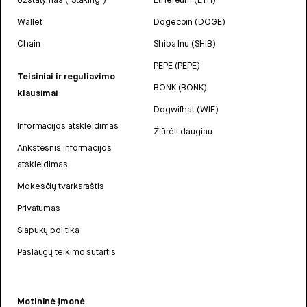
Wallet
Dogecoin (DOGE)
Chain
Shiba Inu (SHIB)
PEPE (PEPE)
Teisiniai ir reguliavimo
BONK (BONK)
klausimai
Dogwifhat (WIF)
Informacijos atskleidimas
Žiūrėti daugiau
Ankstesnis informacijos
atskleidimas
Mokesčių tvarkaraštis
Privatumas
Slapukų politika
Paslaugų teikimo sutartis
Motininė įmonė