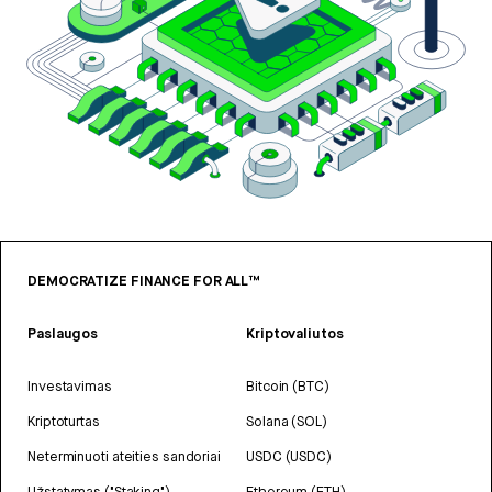
DEMOCRATIZE FINANCE FOR ALL™
Paslaugos
Kriptovaliutos
Investavimas
Bitcoin (BTC)
Kriptoturtas
Solana (SOL)
Neterminuoti ateities sandoriai
USDC (USDC)
Užstatymas ("Staking")
Ethereum (ETH)