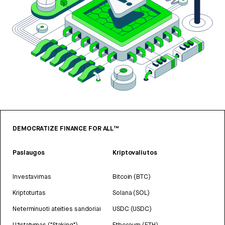
DEMOCRATIZE FINANCE FOR ALL™
Paslaugos
Kriptovaliutos
Investavimas
Bitcoin (BTC)
Kriptoturtas
Solana (SOL)
Neterminuoti ateities sandoriai
USDC (USDC)
Užstatymas ("Staking")
Ethereum (ETH)