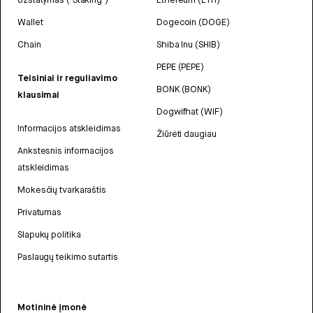
Wallet
Dogecoin (DOGE)
Chain
Shiba Inu (SHIB)
PEPE (PEPE)
Teisiniai ir reguliavimo
BONK (BONK)
klausimai
Dogwifhat (WIF)
Informacijos atskleidimas
Žiūrėti daugiau
Ankstesnis informacijos
atskleidimas
Mokesčių tvarkaraštis
Privatumas
Slapukų politika
Paslaugų teikimo sutartis
Motininė įmonė