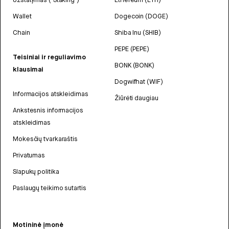
Wallet
Dogecoin (DOGE)
Chain
Shiba Inu (SHIB)
PEPE (PEPE)
Teisiniai ir reguliavimo
BONK (BONK)
klausimai
Dogwifhat (WIF)
Informacijos atskleidimas
Žiūrėti daugiau
Ankstesnis informacijos
atskleidimas
Mokesčių tvarkaraštis
Privatumas
Slapukų politika
Paslaugų teikimo sutartis
Motininė įmonė