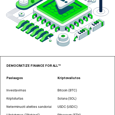
DEMOCRATIZE FINANCE FOR ALL™
Paslaugos
Kriptovaliutos
Investavimas
Bitcoin (BTC)
Kriptoturtas
Solana (SOL)
Neterminuoti ateities sandoriai
USDC (USDC)
Užstatymas ("Staking")
Ethereum (ETH)