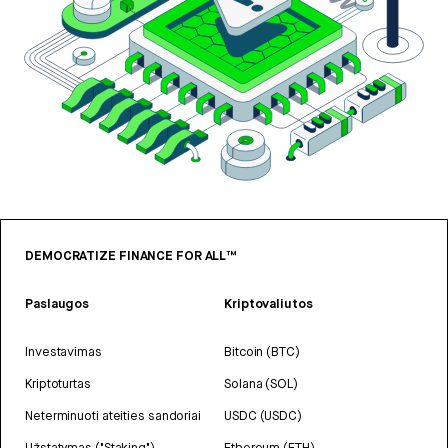
DEMOCRATIZE FINANCE FOR ALL™
Paslaugos
Kriptovaliutos
Investavimas
Bitcoin (BTC)
Kriptoturtas
Solana (SOL)
Neterminuoti ateities sandoriai
USDC (USDC)
Užstatymas ("Staking")
Ethereum (ETH)