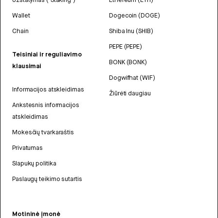
Wallet
Dogecoin (DOGE)
Chain
Shiba Inu (SHIB)
PEPE (PEPE)
Teisiniai ir reguliavimo
BONK (BONK)
klausimai
Dogwifhat (WIF)
Informacijos atskleidimas
Žiūrėti daugiau
Ankstesnis informacijos
atskleidimas
Mokesčių tvarkaraštis
Privatumas
Slapukų politika
Paslaugų teikimo sutartis
Motininė įmonė