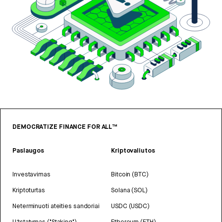
DEMOCRATIZE FINANCE FOR ALL™
Paslaugos
Kriptovaliutos
Investavimas
Bitcoin (BTC)
Kriptoturtas
Solana (SOL)
Neterminuoti ateities sandoriai
USDC (USDC)
Užstatymas ("Staking")
Ethereum (ETH)