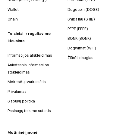
Wallet
Dogecoin (DOGE)
Chain
Shiba Inu (SHIB)
PEPE (PEPE)
Teisiniai ir reguliavimo
BONK (BONK)
klausimai
Dogwifhat (WIF)
Informacijos atskleidimas
Žiūrėti daugiau
Ankstesnis informacijos
atskleidimas
Mokesčių tvarkaraštis
Privatumas
Slapukų politika
Paslaugų teikimo sutartis
Motininė įmonė