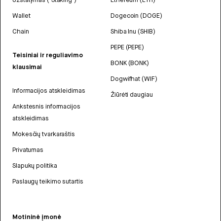
Wallet
Dogecoin (DOGE)
Chain
Shiba Inu (SHIB)
PEPE (PEPE)
Teisiniai ir reguliavimo
BONK (BONK)
klausimai
Dogwifhat (WIF)
Informacijos atskleidimas
Žiūrėti daugiau
Ankstesnis informacijos
atskleidimas
Mokesčių tvarkaraštis
Privatumas
Slapukų politika
Paslaugų teikimo sutartis
Motininė įmonė