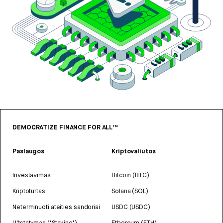
DEMOCRATIZE FINANCE FOR ALL™
Paslaugos
Kriptovaliutos
Investavimas
Bitcoin (BTC)
Kriptoturtas
Solana (SOL)
Neterminuoti ateities sandoriai
USDC (USDC)
Užstatymas ("Staking")
Ethereum (ETH)