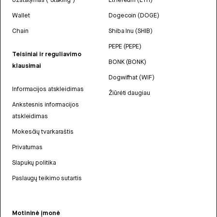
Wallet
Dogecoin (DOGE)
Chain
Shiba Inu (SHIB)
PEPE (PEPE)
Teisiniai ir reguliavimo
BONK (BONK)
klausimai
Dogwifhat (WIF)
Informacijos atskleidimas
Žiūrėti daugiau
Ankstesnis informacijos
atskleidimas
Mokesčių tvarkaraštis
Privatumas
Slapukų politika
Paslaugų teikimo sutartis
Motininė įmonė