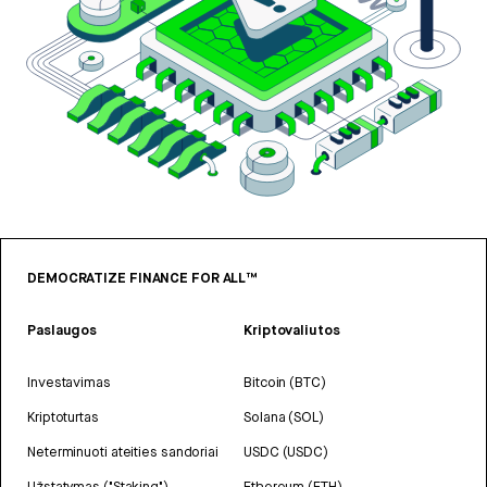
DEMOCRATIZE FINANCE FOR ALL™
Paslaugos
Kriptovaliutos
Investavimas
Bitcoin (BTC)
Kriptoturtas
Solana (SOL)
Neterminuoti ateities sandoriai
USDC (USDC)
Užstatymas ("Staking")
Ethereum (ETH)