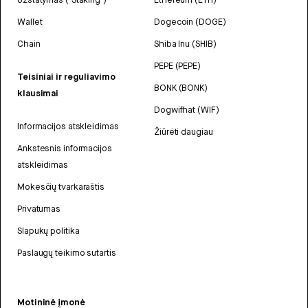
Wallet
Dogecoin (DOGE)
Chain
Shiba Inu (SHIB)
PEPE (PEPE)
Teisiniai ir reguliavimo
BONK (BONK)
klausimai
Dogwifhat (WIF)
Informacijos atskleidimas
Žiūrėti daugiau
Ankstesnis informacijos
atskleidimas
Mokesčių tvarkaraštis
Privatumas
Slapukų politika
Paslaugų teikimo sutartis
Motininė įmonė