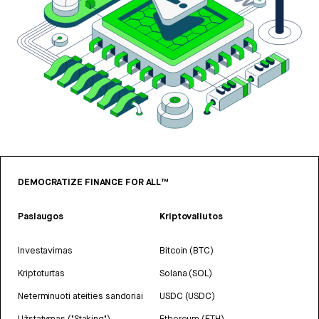
DEMOCRATIZE FINANCE FOR ALL™
Paslaugos
Kriptovaliutos
Investavimas
Bitcoin (BTC)
Kriptoturtas
Solana (SOL)
Neterminuoti ateities sandoriai
USDC (USDC)
Užstatymas ("Staking")
Ethereum (ETH)