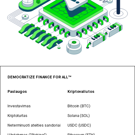
DEMOCRATIZE FINANCE FOR ALL™
Paslaugos
Kriptovaliutos
Investavimas
Bitcoin (BTC)
Kriptoturtas
Solana (SOL)
Neterminuoti ateities sandoriai
USDC (USDC)
Užstatymas ("Staking")
Ethereum (ETH)