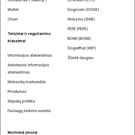
Wallet
Dogecoin (DOGE)
Chain
Shiba Inu (SHIB)
PEPE (PEPE)
Teisiniai ir reguliavimo
BONK (BONK)
klausimai
Dogwifhat (WIF)
Informacijos atskleidimas
Žiūrėti daugiau
Ankstesnis informacijos
atskleidimas
Mokesčių tvarkaraštis
Privatumas
Slapukų politika
Paslaugų teikimo sutartis
Motininė įmonė