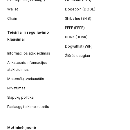
Wallet
Dogecoin (DOGE)
Chain
Shiba Inu (SHIB)
PEPE (PEPE)
Teisiniai ir reguliavimo
BONK (BONK)
klausimai
Dogwifhat (WIF)
Informacijos atskleidimas
Žiūrėti daugiau
Ankstesnis informacijos
atskleidimas
Mokesčių tvarkaraštis
Privatumas
Slapukų politika
Paslaugų teikimo sutartis
Motininė įmonė