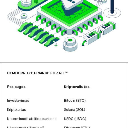
DEMOCRATIZE FINANCE FOR ALL™
Paslaugos
Kriptovaliutos
Investavimas
Bitcoin (BTC)
Kriptoturtas
Solana (SOL)
Neterminuoti ateities sandoriai
USDC (USDC)
Užstatymas ("Staking")
Ethereum (ETH)