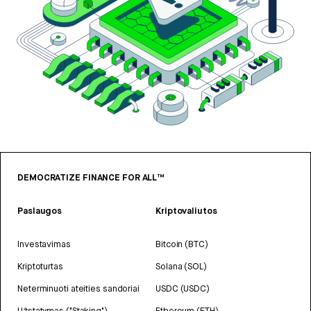
DEMOCRATIZE FINANCE FOR ALL™
Paslaugos
Kriptovaliutos
Investavimas
Bitcoin (BTC)
Kriptoturtas
Solana (SOL)
Neterminuoti ateities sandoriai
USDC (USDC)
Užstatymas ("Staking")
Ethereum (ETH)