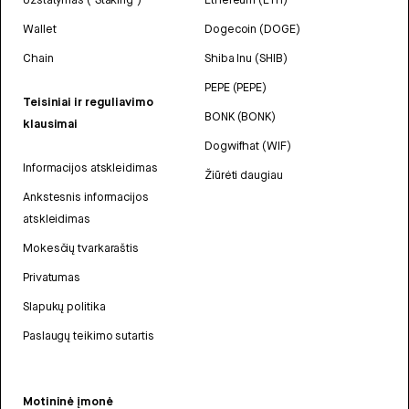
Wallet
Dogecoin (DOGE)
Chain
Shiba Inu (SHIB)
PEPE (PEPE)
Teisiniai ir reguliavimo
BONK (BONK)
klausimai
Dogwifhat (WIF)
Informacijos atskleidimas
Žiūrėti daugiau
Ankstesnis informacijos
atskleidimas
Mokesčių tvarkaraštis
Privatumas
Slapukų politika
Paslaugų teikimo sutartis
Motininė įmonė