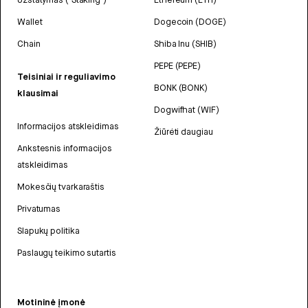
Wallet
Dogecoin (DOGE)
Chain
Shiba Inu (SHIB)
PEPE (PEPE)
Teisiniai ir reguliavimo
BONK (BONK)
klausimai
Dogwifhat (WIF)
Informacijos atskleidimas
Žiūrėti daugiau
Ankstesnis informacijos
atskleidimas
Mokesčių tvarkaraštis
Privatumas
Slapukų politika
Paslaugų teikimo sutartis
Motininė įmonė