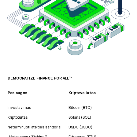
DEMOCRATIZE FINANCE FOR ALL™
Paslaugos
Kriptovaliutos
Investavimas
Bitcoin (BTC)
Kriptoturtas
Solana (SOL)
Neterminuoti ateities sandoriai
USDC (USDC)
Užstatymas ("Staking")
Ethereum (ETH)