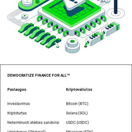
DEMOCRATIZE FINANCE FOR ALL™
Paslaugos
Kriptovaliutos
Investavimas
Bitcoin (BTC)
Kriptoturtas
Solana (SOL)
Neterminuoti ateities sandoriai
USDC (USDC)
Užstatymas ("Staking")
Ethereum (ETH)