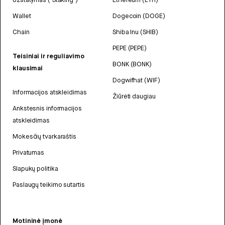
Wallet
Dogecoin (DOGE)
Chain
Shiba Inu (SHIB)
PEPE (PEPE)
Teisiniai ir reguliavimo
BONK (BONK)
klausimai
Dogwifhat (WIF)
Informacijos atskleidimas
Žiūrėti daugiau
Ankstesnis informacijos
atskleidimas
Mokesčių tvarkaraštis
Privatumas
Slapukų politika
Paslaugų teikimo sutartis
Motininė įmonė