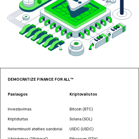
DEMOCRATIZE FINANCE FOR ALL™
Paslaugos
Kriptovaliutos
Investavimas
Bitcoin (BTC)
Kriptoturtas
Solana (SOL)
Neterminuoti ateities sandoriai
USDC (USDC)
Užstatymas ("Staking")
Ethereum (ETH)