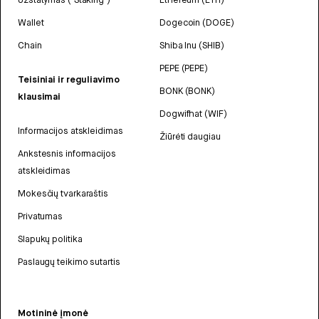
Wallet
Dogecoin (DOGE)
Chain
Shiba Inu (SHIB)
PEPE (PEPE)
Teisiniai ir reguliavimo
BONK (BONK)
klausimai
Dogwifhat (WIF)
Informacijos atskleidimas
Žiūrėti daugiau
Ankstesnis informacijos
atskleidimas
Mokesčių tvarkaraštis
Privatumas
Slapukų politika
Paslaugų teikimo sutartis
Motininė įmonė