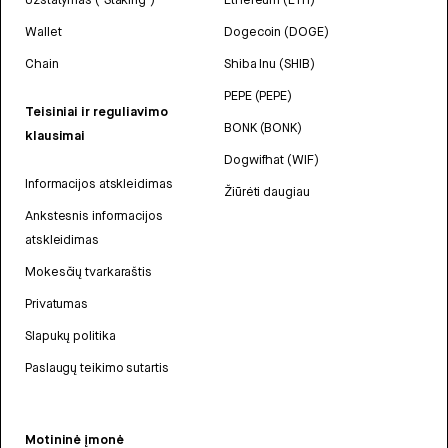
Wallet
Dogecoin (DOGE)
Chain
Shiba Inu (SHIB)
PEPE (PEPE)
Teisiniai ir reguliavimo
BONK (BONK)
klausimai
Dogwifhat (WIF)
Informacijos atskleidimas
Žiūrėti daugiau
Ankstesnis informacijos
atskleidimas
Mokesčių tvarkaraštis
Privatumas
Slapukų politika
Paslaugų teikimo sutartis
Motininė įmonė