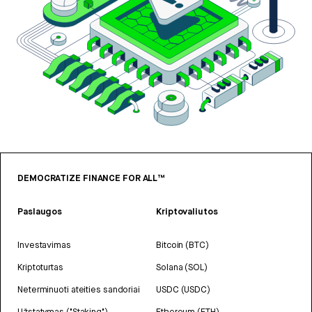
DEMOCRATIZE FINANCE FOR ALL™
Paslaugos
Kriptovaliutos
Investavimas
Bitcoin (BTC)
Kriptoturtas
Solana (SOL)
Neterminuoti ateities sandoriai
USDC (USDC)
Užstatymas ("Staking")
Ethereum (ETH)